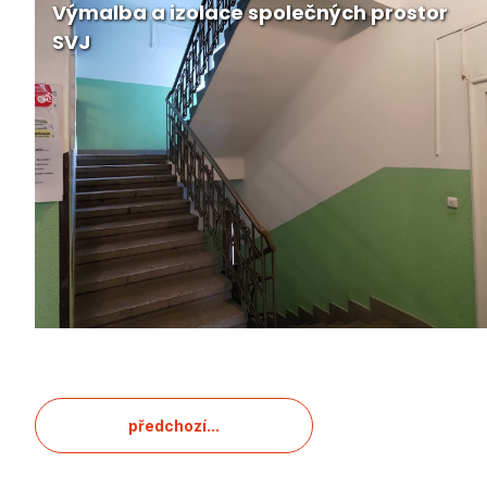
Výmalba a izolace společných prostor
SVJ
předchozí...