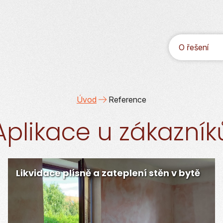
O řešení
Úvod
Reference
Aplikace u zákazník
Likvidace plísně a zateplení stěn v bytě