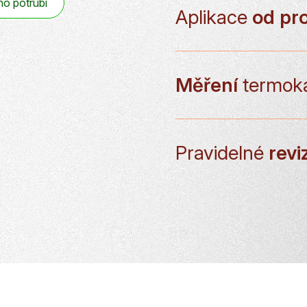
ho potrubí
Aplikace
od pro
Měření
termok
Pravidelné
revi