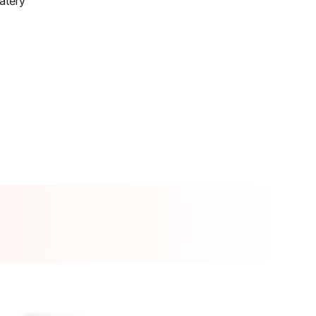
átěry