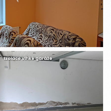
Izolace vlhké garáže