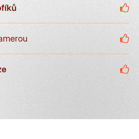
fíků
amerou
ze