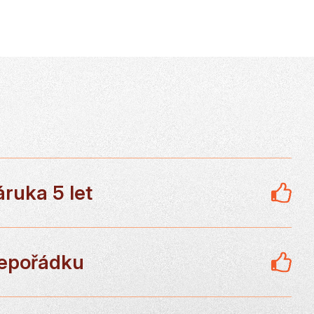
áruka 5 let
epořádku