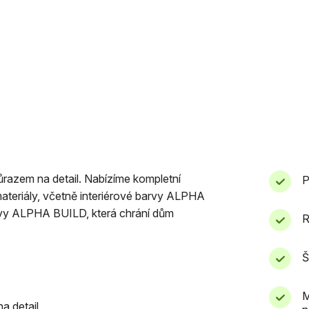
důrazem na detail. Nabízíme kompletní
P
materiály, včetně interiérové barvy ALPHA
rvy ALPHA BUILD, která chrání dům
R
Š
M
a detail