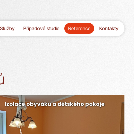
Služby
Případové studie
Reference
Kontakty
ů
Izolace obýváku a dětského pokoje