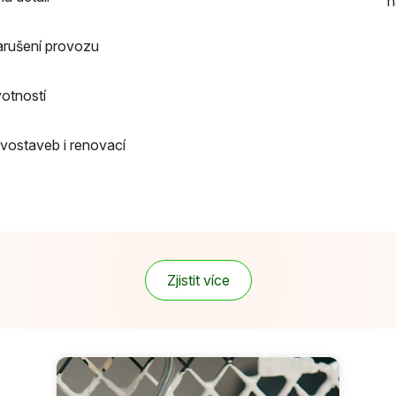
n
arušení provozu
votností
vostaveb i renovací
Zjistit více