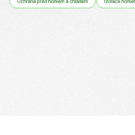
Ochrana před horkem a chladem
Izolace horké