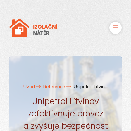
O řešení
Služby
Úvod
Reference
Unipetrol Litvín...
Případové studie
Unipetrol Litvínov
Reference
zefektivňuje provoz
Kontakty
a zvyšuje bezpečnost