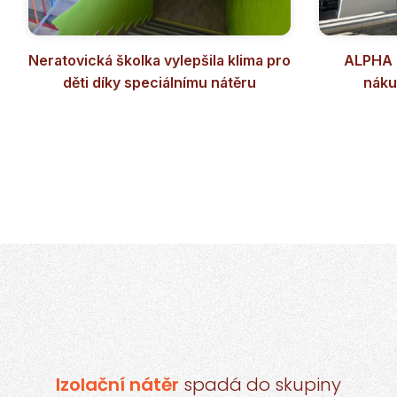
Neratovická školka vylepšila klima pro
ALPHA F
děti díky speciálnímu nátěru
náku
Izolační nátěr
spadá do skupiny