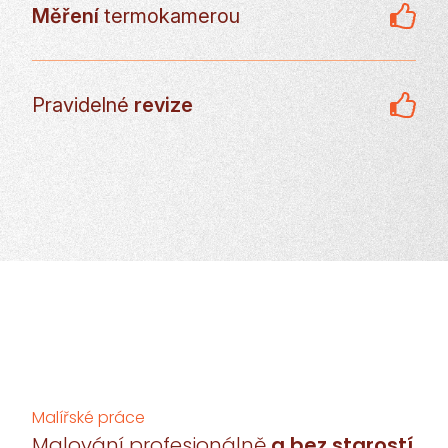
Měření
termokamerou
Pravidelné
revize
Malířské práce
Malování profesionálně
a bez starostí