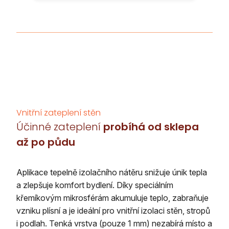
Vnitřní zateplení stěn
Účinné zateplení
probíhá od sklepa
až po půdu
Aplikace tepelně izolačního nátěru snižuje únik tepla
a zlepšuje komfort bydlení. Díky speciálním
křemíkovým mikrosférám akumuluje teplo, zabraňuje
vzniku plísní a je ideální pro vnitřní izolaci stěn, stropů
i podlah. Tenká vrstva (pouze 1 mm) nezabírá místo a