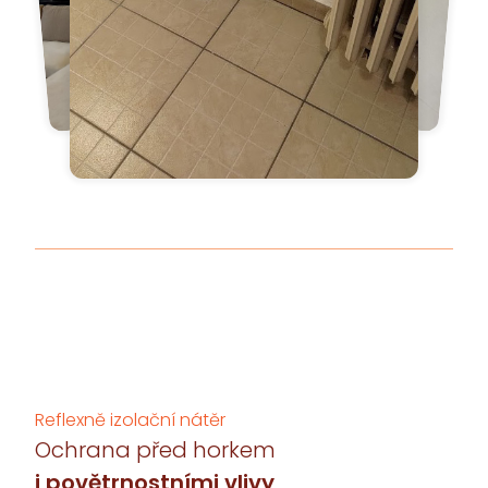
Reflexně izolační nátěr
Ochrana před horkem
i povětrnostními vlivy