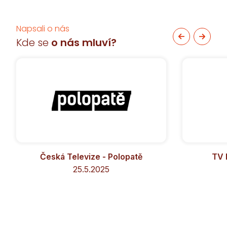
Napsali o nás
Kde se
o nás mluví?
Česká Televize - Polopatě
TV 
25.5.2025