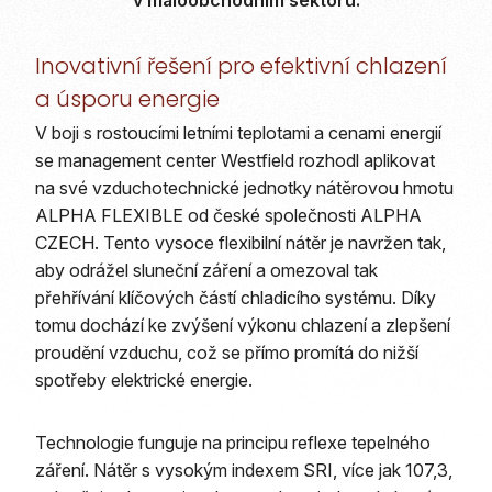
v maloobchodním sektoru.
Inovativní řešení pro efektivní chlazení
a úsporu energie
V boji s rostoucími letními teplotami a cenami energií
se management center Westfield rozhodl aplikovat
na své vzduchotechnické jednotky nátěrovou hmotu
ALPHA FLEXIBLE od české společnosti ALPHA
CZECH. Tento vysoce flexibilní nátěr je navržen tak,
aby odrážel sluneční záření a omezoval tak
přehřívání klíčových částí chladicího systému. Díky
tomu dochází ke zvýšení výkonu chlazení a zlepšení
proudění vzduchu, což se přímo promítá do nižší
spotřeby elektrické energie.
Technologie funguje na principu reflexe tepelného
záření. Nátěr s vysokým indexem SRI, více jak 107,3,