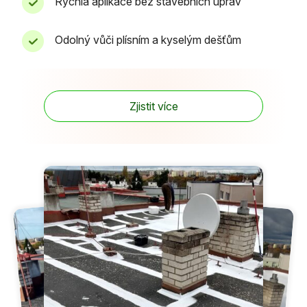
Rychlá aplikace bez stavebních úprav
Odolný vůči plísním a kyselým dešťům
Zjistit více