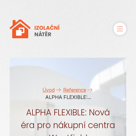
O řešení
Služby
Úvod
Reference
Případové studie
ALPHA FLEXIBLE:...
Reference
ALPHA FLEXIBLE: Nová
éra pro nákupní centra
Kontakty