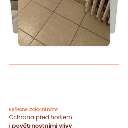
Reflexně izolační nátěr
Ochrana před horkem
i povětrnostními vlivy