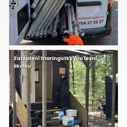
Zateplení maringotky pro lesní
školku