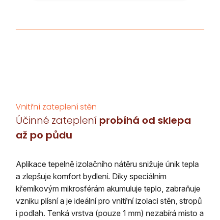
Vnitřní zateplení stěn
Účinné zateplení
probíhá od sklepa
až po půdu
Aplikace tepelně izolačního nátěru snižuje únik tepla
a zlepšuje komfort bydlení. Díky speciálním
křemíkovým mikrosférám akumuluje teplo, zabraňuje
vzniku plísní a je ideální pro vnitřní izolaci stěn, stropů
i podlah. Tenká vrstva (pouze 1 mm) nezabírá místo a