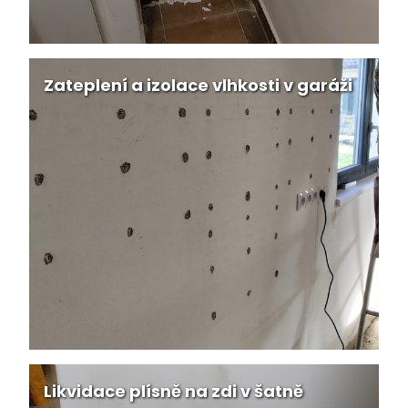
Zateplení a izolace vlhkosti v garáži
Likvidace plísně na zdi v šatně