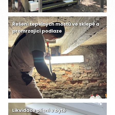
Řešení tepelných mostů ve sklepě a
promrzající podlaze
Likvidace plísní v bytě