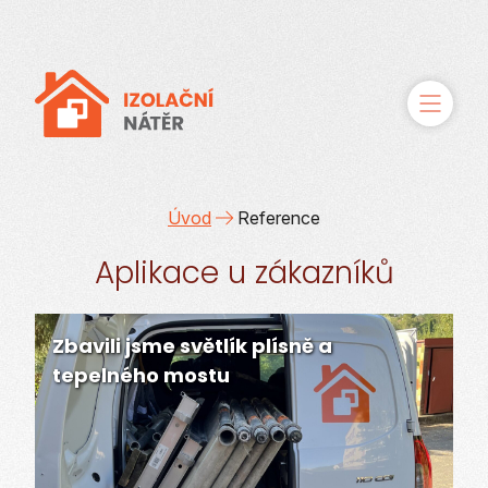
O řešení
Úvod
Reference
Aplikace u zákazníků
Služby
Případové studie
Zbavili jsme světlík plísně a
tepelného mostu
Reference
Kontakty