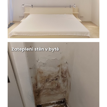
Zateplení stěn v bytě