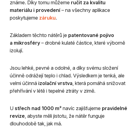
známe. Díky tomu můžeme
ručit za kvalitu
materiálu i provedení
– na všechny aplikace
poskytujeme
záruku
.
Základem těchto nátěrů je
patentované pojivo
a mikrosféry
– drobné kulaté částice, které výborně
izolují.
Jsou lehké, pevné a odolné, a díky svému složení
účinně odrážejí teplo i chlad. Výsledkem je tenká, ale
velmi účinná
izolační vrstva
, která pomáhá snižovat
přehřívání v létě i tepelné ztráty v zimě.
U
střech nad 1000 m²
navíc zajišťujeme
pravidelné
revize
, abyste měli jistotu, že nátěr funguje
dlouhodobě tak, jak má.