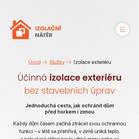
O řešení
Úvod
Služby
Izolace exteriéru
Účinná
izolace exteriéru
Služby
bez stavebních úprav
Případové studie
Jednoduchá cesta, jak ochránit dům
Reference
před horkem i zimou
Každý dům časem začíná ztrácet svou ochrannou
Kontakty
funkci – v létě se přehřívá, v zimě uniká teplo.