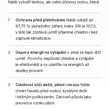
Nátěr vytváří tenkou, ale velmi účinnou vrstvu, která:
1
Ochrana před přehříváním
Nátěr odráží až
97,75 % slunečního záření, index SRI je 107,3.
v létě tak zůstává uvnitř příjemné chladno i bez
zapnuté klimatizace.
2
Úspora energií na vytápění
v zimě se teplo drží
uvnitř. Povrchy nepůsobí chladně a vytápění
je efektivnější a vy ušetříte na energiích až
desítky procent.
3
Odolnost vůči dešti, plísni i mrazu
Nátěr
chrání fasádu před vodou, kyselými dešti
i běžným poškozením. Zároveň působí jako
prevence vzniku plísní.