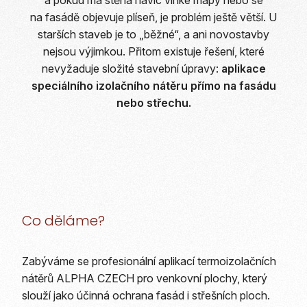
a pokud má stěna navíc vlhké mapy nebo se
na fasádě objevuje plíseň, je problém ještě větší. U
starších staveb je to „běžné“, a ani novostavby
nejsou výjimkou. Přitom existuje řešení, které
nevyžaduje složité stavební úpravy:
aplikace
speciálního izolačního nátěru přímo na fasádu
nebo střechu.
Co děláme?
Zabýváme se profesionální aplikací termoizolačních
nátěrů ALPHA CZECH pro venkovní plochy, který
slouží jako účinná ochrana fasád i střešních ploch.