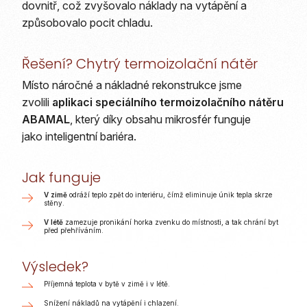
dovnitř, což zvyšovalo náklady na vytápění a
způsobovalo pocit chladu.
Řešení? Chytrý termoizolační nátěr
Místo náročné a nákladné rekonstrukce jsme
zvolili
aplikaci speciálního termoizolačního nátěru
ABAMAL
, který díky obsahu mikrosfér funguje
jako inteligentní bariéra.
Jak funguje
V zimě
odráží teplo zpět do interiéru, čímž eliminuje únik tepla skrze
stěny.
V létě
zamezuje pronikání horka zvenku do místnosti, a tak chrání byt
před přehříváním.
Výsledek?
Příjemná teplota v bytě v zimě i v létě.
Snížení nákladů na vytápění i chlazení.