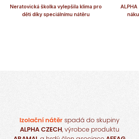
Neratovická školka vylepšila klima pro
ALPHA F
děti díky speciálnímu nátěru
náku
Izolační nátěr
spadá do skupiny
ALPHA CZECH
, výrobce produktu
ABAMAL
a hrdý člen asociace
AFFAG