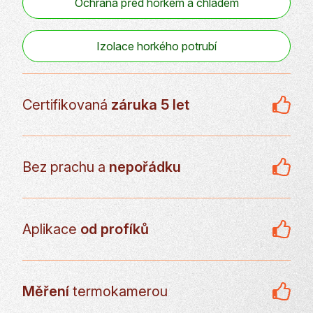
Ochrana před horkem a chladem
Izolace horkého potrubí
Certifikovaná
záruka 5 let
Bez prachu a
nepořádku
Aplikace
od profíků
Měření
termokamerou