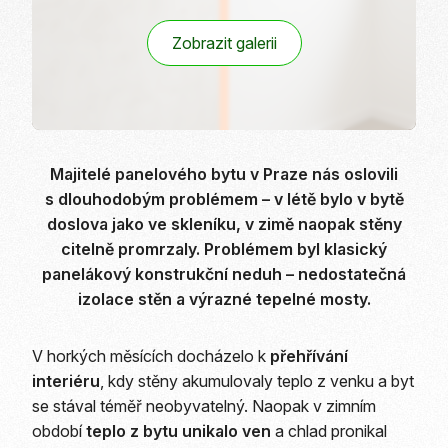
Zobrazit galerii
Majitelé panelového bytu v Praze nás oslovili
s dlouhodobým problémem – v létě bylo v bytě
doslova jako ve skleníku, v zimě naopak stěny
citelně promrzaly. Problémem byl klasický
panelákový konstrukční neduh – nedostatečná
izolace stěn a výrazné tepelné mosty.
V horkých měsících docházelo k
přehřívání
interiéru
, kdy stěny akumulovaly teplo z venku a byt
se stával téměř neobyvatelný. Naopak v zimním
období
teplo z bytu unikalo ven
a chlad pronikal