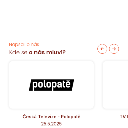
Napsali o nás
Kde se
o nás mluví?
Česká Televize - Polopatě
TV 
25.5.2025