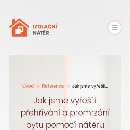
O řešení
Služby
Úvod
Reference
Jak jsme vyřešil...
Případové studie
Jak jsme vyřešili
Reference
přehřívání a promrzání
Kontakty
bytu pomocí nátěru