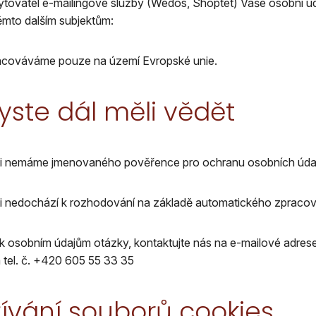
tovatel e-mailingové služby (Wedos, Shoptet) Vaše osobní úd
ěmto dalším subjektům:
acováváme pouze na území Evropské unie.
 byste dál měli vědět
ti nemáme jmenovaného pověřence pro ochranu osobních úda
i nedochází k rozhodování na základě automatického zpracován
 k osobním údajům otázky, kontaktujte nás na e-mailové adre
 tel. č. +420 605 55 33 35
žívání souborů cookies