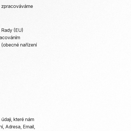
ek zpracováváme
a Rady (EU)
racováním
 (obecné nařízení
údaji, které nám
í, Adresa, Email,