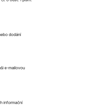
 nebo dodání
aši e-mailovou
h informační