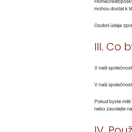
Homecredit)posky
mohou dostat k t
Osobní údaje zpr
III. Co
V naší společnos
V naší společnost
Pokud byste měli
nebo zavolejte na
IV. Pou