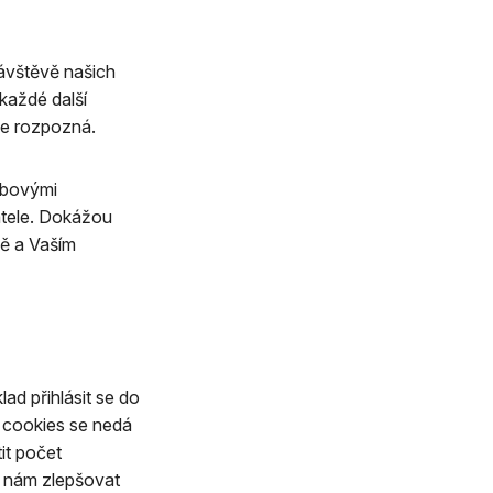
návštěvě našich
každé další
je rozpozná.
webovými
atele. Dokážou
bě a Vaším
ad přihlásit se do
e cookies se nedá
it počet
í nám zlepšovat