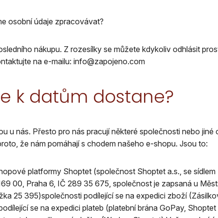
e osobní údaje zpracovávat?
osledního nákupu. Z rozesílky se můžete kdykoliv odhlásit pros
ontaktujte na e-mailu: info@zapojeno.com
 se k datům dostane?
u u nás. Přesto pro nás pracují některé společnosti nebo jiné 
roto, že nám pomáhají s chodem našeho e-shopu. Jsou to:
hopové platformy Shoptet (společnost Shoptet a.s., se sídle
169 00, Praha 6, IČ 289 35 675, společnost je zapsaná u Měs
ožka 25 395)společnosti podílející se na expedici zboží (Zásilk
odílející se na expedici plateb (platební brána GoPay, Shoptet