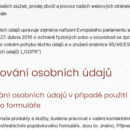
našich služeb, prodej zboží a provoz našich webových strán
aje.
ích údajů upravuje zejména nařízení Evropského parlamentu 
27. dubna 2016 o ochraně fyzických sobo v souvislosti se zp
 o volném pohybu těchto údajů a o zrušení směrnice 95/46/ES
ch údajů) („GDPR“)
acování osobních údajů
ání osobních údajů v případě použití
o formuláře
aše produkty a služby, budeme pracovat s vašimi kontaktními 
rostřednictvím poptávkového formuláře. Jsou to: Jméno, Příjmen