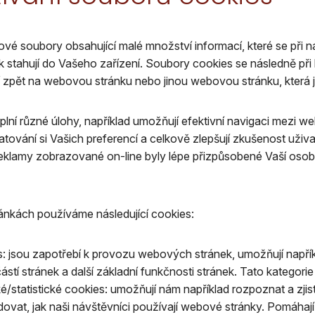
ové soubory obsahující malé množství informací, které se při 
stahují do Vašeho zařízení. Soubory cookies se následně při 
í zpět na webovou stránku nebo jinou webovou stránku, která 
lní různé úlohy, například umožňují efektivní navigaci mezi 
tování si Vašich preferencí a celkově zlepšují zkušenost uživ
y reklamy zobrazované on-line byly lépe přizpůsobené Vaší oso
nkách používáme následující cookies:
 jsou zapotřebí k provozu webových stránek, umožňují napříkl
tí stránek a další základní funkčnosti stránek. Tato kategori
é/statistické cookies: umožňují nám například rozpoznat a zjist
dovat, jak naši návštěvníci používají webové stránky. Pomáhaj