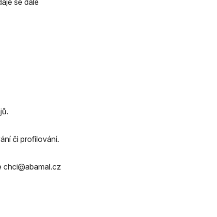
aje se dále
jů.
í či profilování.
se chci@abamal.cz