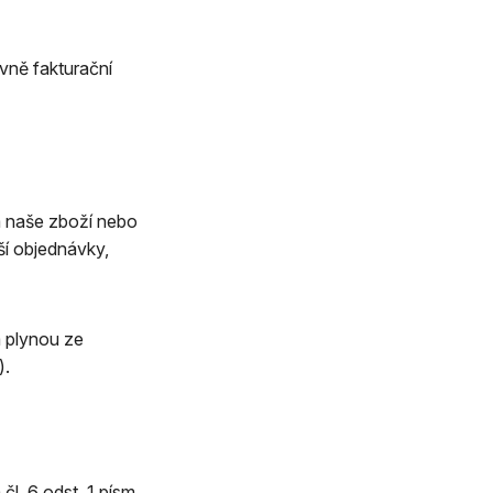
u
vně fakturační
m naše zboží nebo
ší objednávky,
m plynou ze
).
l. 6 odst. 1 písm.