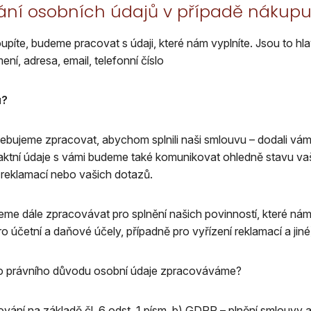
vání osobních údajů v případě nákup
píte, budeme pracovat s údaji, které nám vyplníte. Jsou to hla
mení, adresa, email, telefonní číslo
u?
řebujeme zpracovat, abychom splnili naši smlouvu – dodali vá
aktní údaje s vámi budeme také komunikovat ohledně stavu va
 reklamací nebo vašich dotazů.
me dále zpracovávat pro splnění našich povinností, které ná
o účetní a daňové účely, případně pro vyřízení reklamací a jiné
o právního důvodu osobní údaje zpracováváme?
ání na základě čl. 6 odst. 1 písm. b) GDPR – plnění smlouvy a č