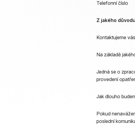
Telefonní číslo
Z jakého důvod
Kontaktujeme vás 
Na základě jakéh
Jedná se o zpraco
provedení opatře
Jak dlouho budem
Pokud nenavážeme
poslední komunik