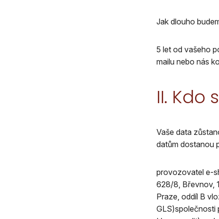
Jak dlouho budem
5 let od vašeho p
mailu nebo nás k
II. Kdo
Vaše data zůstano
datům dostanou p
provozovatel e-s
628/8, Břevnov, 
Praze, oddíl B vl
GLS)společnosti p