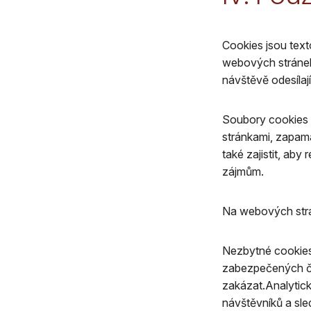
Cookies jsou text
webových stránek 
návštěvě odesílaj
Soubory cookies p
stránkami, zapama
také zajistit, ab
zájmům.
Na webových strá
Nezbytné cookies:
zabezpečených čás
zakázat.Analytick
návštěvníků a sle