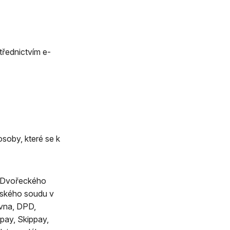
třednictvím e-
osoby, které se k
m Dvořeckého
tského soudu v
ovna, DPD,
 pay, Skippay,