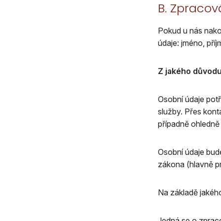
B. Zpraco
Pokud u nás nakou
údaje: jméno, příj
Z jakého důvod
Osobní údaje pot
služby. Přes kont
případně ohledně
Osobní údaje bude
zákona (hlavně pr
Na základě jakéh
Jedná se o zpracov